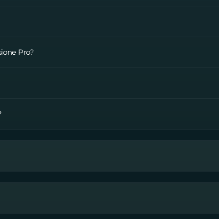
rsione Pro?
?