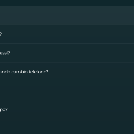
?
assi?
uando cambio telefono?
App?