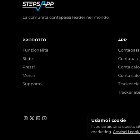
La comunità contapassi leader nel mondo.
PRODOTTO
APP
Funzionalità
Contapassi
Sfide
Contapass
Prezzi
Conta calo
Merch
Conta calo
Supporto
Tracker cic
Tracker ab
Usiamo i cookie
Instagram
X
LinkedIn
YouTube
I cookie aiutano questo si
marketing.
Gestisci i cook