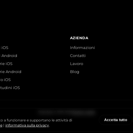
AZIENDA
 iOS
Informazioni
i Android
Contatti
rie iOS
Lavoro
rie Android
Blog
lo iOS
itudini iOS
StepsApp © 2015-2026
Gestisci cookie
Accetta tutto
to a funzionare e supportano le attività di
ie
|
informativa sulla privacy
.