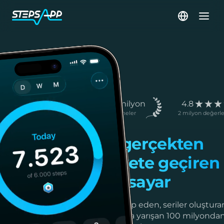
100+ milyon
4.8
İndirmeler
2 milyon değerl
Seni gerçekten
harekete geçiren
adım sayar
Adımları takip eden, seriler oluştura
arkadaşlarıyla yarışan 100 milyonda