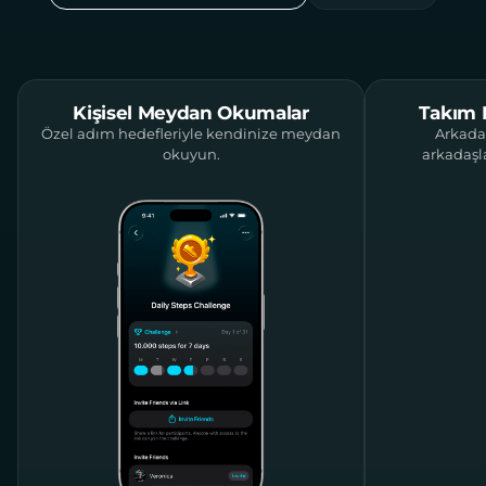
Kişisel Meydan Okumalar
Takım 
Özel adım hedefleriyle kendinize meydan
Arkadaş
okuyun.
arkadaşl