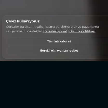
Çerez kullanıyoruz
Çerezler bu sitenin çalışmasına yardımcı olur ve pazarlama
çalışmalarını destekler.
Çerezleri yönet
|
Gizlilik politikası
.
Tümünü kabul et
Gerekli olmayanları reddet