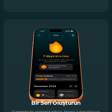
Bir Seri Oluşturun
Süregelen bir alışkanlık edinin. Seriniz, tutarlılığınızın