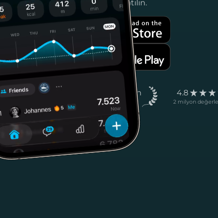
fazla kişiye katılın.
100+ milyon
4.8
İndirmeler
2 milyon değerl