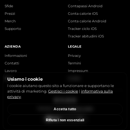
Sfide
Contapassi Android
Prezzi
Conta calorie iOS
Merch
Conta calorie Android
Supporto
Tracker ciclo iOS
Tracker abitudini iOS
AZIENDA
LEGALE
Informazioni
Privacy
Contatti
Termini
Lavoro
Impressum
Blog
Cookie
Usiamo i cookie
I cookie aiutano questo sito a funzionare e supportano le
attività di marketing.
Gestisci i cookie
|
informativa sulla
privacy
.
Instagram
X
LinkedIn
YouTube
StepsApp © 2015-2026
Gestisci cookie
Accetta tutto
Rifiuta i non essenziali