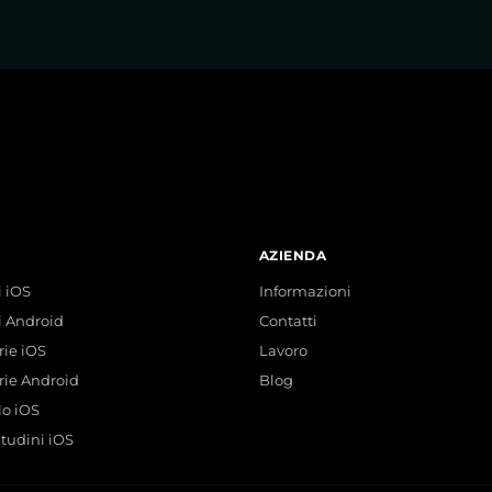
AZIENDA
 iOS
Informazioni
i Android
Contatti
rie iOS
Lavoro
rie Android
Blog
lo iOS
itudini iOS