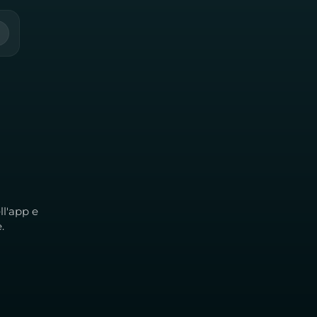
ll'app e
.