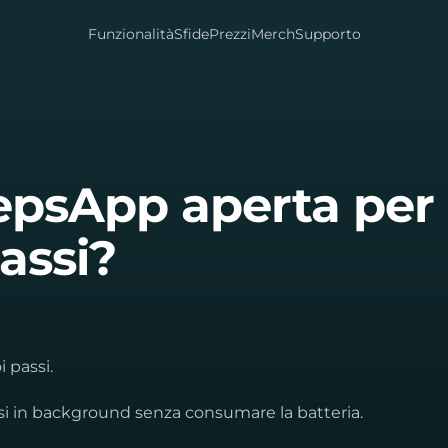
Funzionalità
Sfide
Prezzi
Merch
Supporto
epsApp aperta per
assi?
i passi.
i in background senza consumare la batteria.