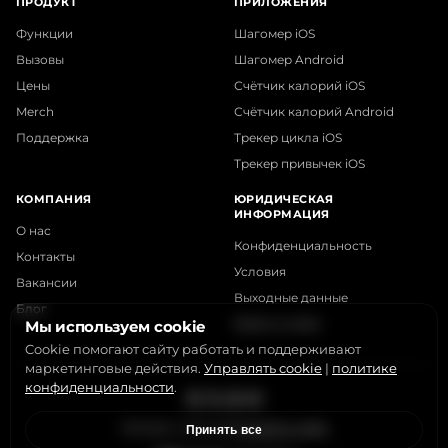
ПРОДУКТ
ПРИЛОЖЕНИЯ
Функции
Шагомер iOS
Вызовы
Шагомер Android
Цены
Счётчик калорий iOS
Merch
Счётчик калорий Android
Поддержка
Трекер цикла iOS
Трекер привычек iOS
КОМПАНИЯ
ЮРИДИЧЕСКАЯ
ИНФОРМАЦИЯ
О нас
Конфиденциальность
Контакты
Условия
Вакансии
Выходные данные
Блог
Файлы cookie
Мы используем cookie
Cookie помогают сайту работать и поддерживают
маркетинговые действия.
Управлять cookie
|
политике
конфиденциальности
.
Instagram
X
LinkedIn
YouTube
StepsApp © 2015-2026
Управлять cookie
Принять все