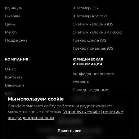
Функции
Шагомер iOS
Вызовы
Шагомер Android
Цены
Счётчик калорий iOS
Merch
Счётчик калорий Android
Поддержка
Трекер цикла iOS
Трекер привычек iOS
КОМПАНИЯ
ЮРИДИЧЕСКАЯ
ИНФОРМАЦИЯ
О нас
Конфиденциальность
Контакты
Условия
Вакансии
Выходные данные
Блог
Файлы cookie
Мы используем cookie
Cookie помогают сайту работать и поддерживают
маркетинговые действия.
Управлять cookie
|
политике
конфиденциальности
.
Instagram
X
LinkedIn
YouTube
StepsApp © 2015-2026
Управлять cookie
Принять все