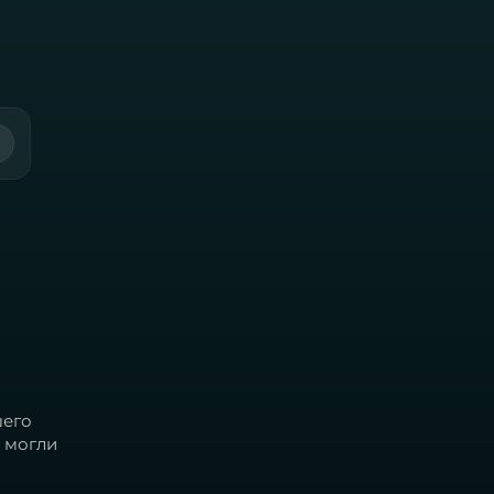
шего
 могли