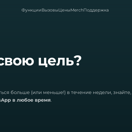
Функции
Вызовы
Цены
Merch
Поддержка
свою цель?
ться больше (или меньше!) в течение недели, знайте,
sApp в любое время
.