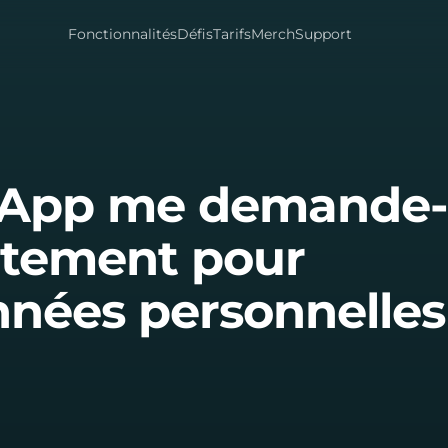
Fonctionnalités
Défis
Tarifs
Merch
Support
sApp me demande
ntement pour
nnées personnelles