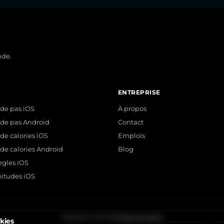
nde.
ENTREPRISE
de pas iOS
À propos
de pas Android
Contact
e calories iOS
Emplois
e calories Android
Blog
ègles iOS
bitudes iOS
StepsApp © 2015-2026
Gérer les cookies
kies