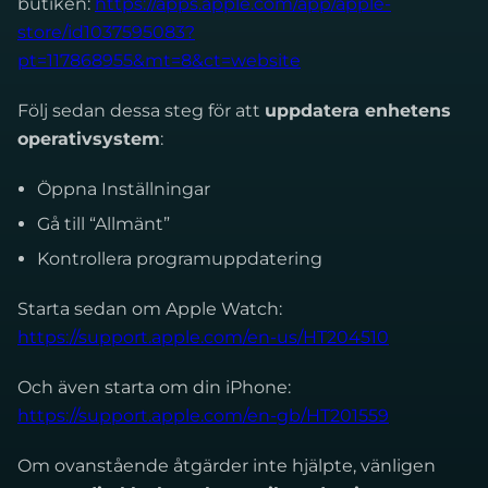
butiken:
https://apps.apple.com/app/apple-
store/id1037595083?
pt=117868955&mt=8&ct=website
Följ sedan dessa steg för att
uppdatera enhetens
operativsystem
:
Öppna Inställningar
Gå till “Allmänt”
Kontrollera programuppdatering
Starta sedan om Apple Watch:
https://support.apple.com/en-us/HT204510
Och även starta om din iPhone:
https://support.apple.com/en-gb/HT201559
Om ovanstående åtgärder inte hjälpte, vänligen