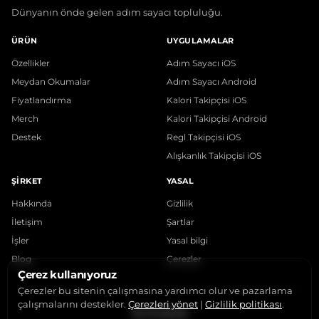
Dünyanın önde gelen adım sayacı topluluğu.
ÜRÜN
UYGULAMALAR
Özellikler
Adım Sayacı iOS
Meydan Okumalar
Adım Sayacı Android
Fiyatlandırma
Kalori Takipçisi iOS
Merch
Kalori Takipçisi Android
Destek
Regl Takipçisi iOS
Alışkanlık Takipçisi iOS
ŞIRKET
YASAL
Hakkında
Gizlilik
İletişim
Şartlar
İşler
Yasal bilgi
Blog
Çerezler
Çerez kullanıyoruz
Çerezler bu sitenin çalışmasına yardımcı olur ve pazarlama
çalışmalarını destekler.
Çerezleri yönet
|
Gizlilik politikası
.