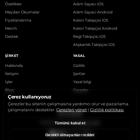
Özellikler
Adım Sayacı iOS
Meydan Okumalar
Adım Sayacı Android
Fiyatlandırma
Kalori Takipçisi iOS
Merch
Kalori Takipçisi Android
Destek
Regl Takipçisi iOS
Alışkanlık Takipçisi iOS
ŞIRKET
YASAL
Hakkında
Gizlilik
İletişim
Şartlar
İşler
Yasal bilgi
Blog
Çerezler
Çerez kullanıyoruz
Çerezler bu sitenin çalışmasına yardımcı olur ve pazarlama
çalışmalarını destekler.
Çerezleri yönet
|
Gizlilik politikası
.
Instagram
X
LinkedIn
YouTube
StepsApp © 2015-2026
Çerezleri yönet
Tümünü kabul et
Gerekli olmayanları reddet