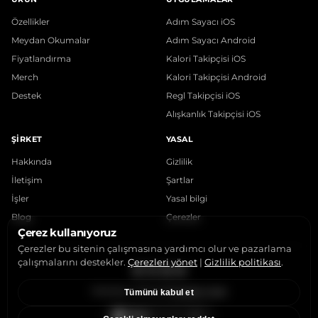
Özellikler
Adım Sayacı iOS
Meydan Okumalar
Adım Sayacı Android
Fiyatlandırma
Kalori Takipçisi iOS
Merch
Kalori Takipçisi Android
Destek
Regl Takipçisi iOS
Alışkanlık Takipçisi iOS
ŞIRKET
YASAL
Hakkında
Gizlilik
İletişim
Şartlar
İşler
Yasal bilgi
Blog
Çerezler
Çerez kullanıyoruz
Çerezler bu sitenin çalışmasına yardımcı olur ve pazarlama
çalışmalarını destekler.
Çerezleri yönet
|
Gizlilik politikası
.
Instagram
X
LinkedIn
YouTube
StepsApp © 2015-2026
Çerezleri yönet
Tümünü kabul et