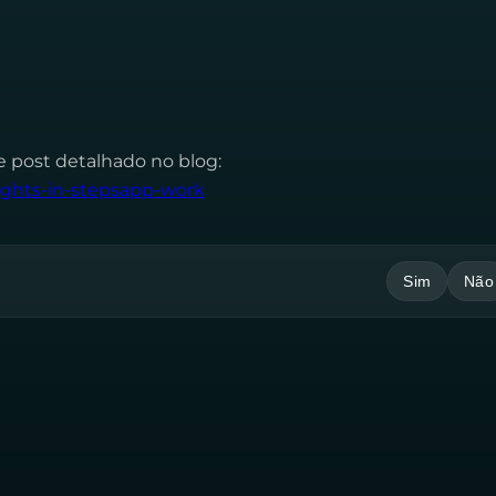
te post detalhado no blog:
sights-in-stepsapp-work
Sim
Não