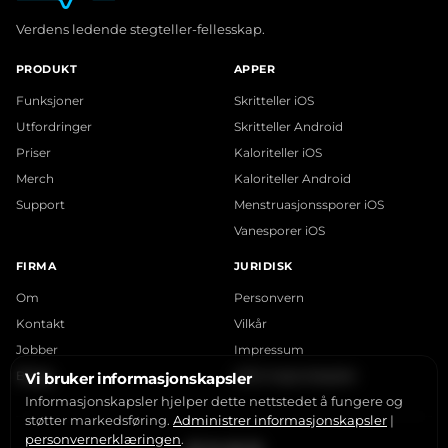
Verdens ledende stegteller-fellesskap.
PRODUKT
APPER
Funksjoner
Skritteller iOS
Utfordringer
Skritteller Android
Priser
Kaloriteller iOS
Merch
Kaloriteller Android
Support
Menstruasjonssporer iOS
Vanesporer iOS
FIRMA
JURIDISK
Om
Personvern
Kontakt
Vilkår
Jobber
Impressum
Blogg
Informasjonskapsler
Vi bruker informasjonskapsler
Informasjonskapsler hjelper dette nettstedet å fungere og
støtter markedsføring.
Administrer informasjonskapsler
|
personvernerklæringen
.