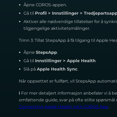
Åpne COROS-appen.
Gå til
Profil > Innstillinger > Tredjepartsa
Aktiver alle nødvendige tillatelser for å synk
tilgjengelige aktivitetsmålinger.
Trinn 3: Tillat StepsApp å få tilgang til Apple He
Åpne
StepsApp
.
Gå til
Innstillinger > Apple Health
.
Slå på
Apple Health Sync
.
Når oppsettet er fullført, vil StepsApp automat
ℹ
For mer detaljert informasjon anbefaler vi å b
omfattende guide, svar på ofte stilte spørsmål 
Connecting Apple Health with COROS App
.