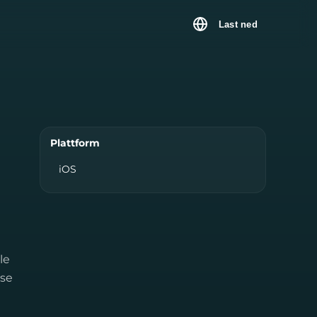
Last ned
Plattform
iOS
le
ese