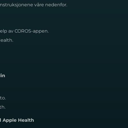
instruksjonene våre nedenfor.
jelp av COROS-appen.
ealth.
din
to.
th.
l Apple Health