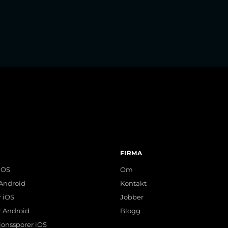
FIRMA
 iOS
Om
 Android
Kontakt
r iOS
Jobber
er Android
Blogg
jonssporer iOS