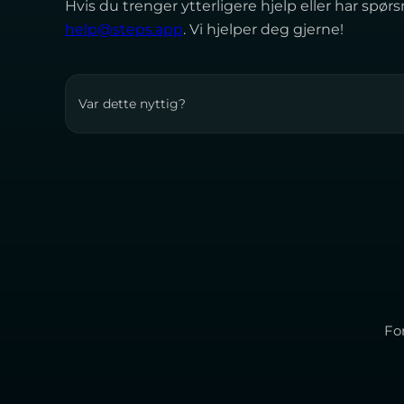
Hvis du trenger ytterligere hjelp eller har spø
help@steps.app
. Vi hjelper deg gjerne!
Var dette nyttig?
For