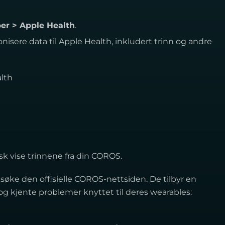
pper > Apple Health
.
ronisere data til Apple Health, inkludert trinn og andre
alth
isk vise trinnene fra din COROS.
esøke den offisielle COROS-nettsiden. De tilbyr en
og kjente problemer knyttet til deres wearables: