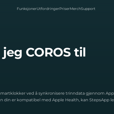
Funksjoner
Utfordringer
Priser
Merch
Support
 jeg COROS til
artklokker ved å synkronisere trinndata gjennom App
n din er kompatibel med Apple Health, kan StepsApp l