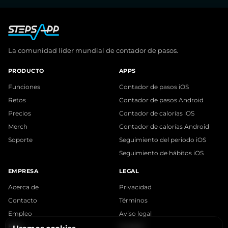
La comunidad líder mundial de contador de pasos.
PRODUCTO
APPS
Funciones
Contador de pasos iOS
Retos
Contador de pasos Android
Precios
Contador de calorías iOS
Merch
Contador de calorías Android
Soporte
Seguimiento del periodo iOS
Seguimiento de hábitos iOS
EMPRESA
LEGAL
Acerca de
Privacidad
Contacto
Términos
Empleo
Aviso legal
Blog
Cookies