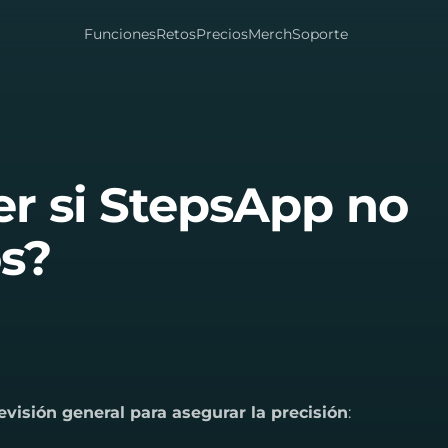
Funciones
Retos
Precios
Merch
Soporte
r si StepsApp no
os?
revisión general para asegurar la precisión
: