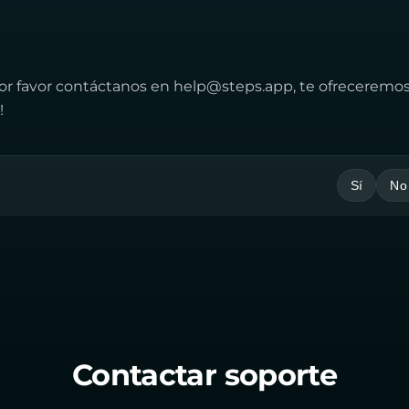
por favor contáctanos en
help@steps.app
, te ofreceremo
!
Sí
No
Contactar soporte