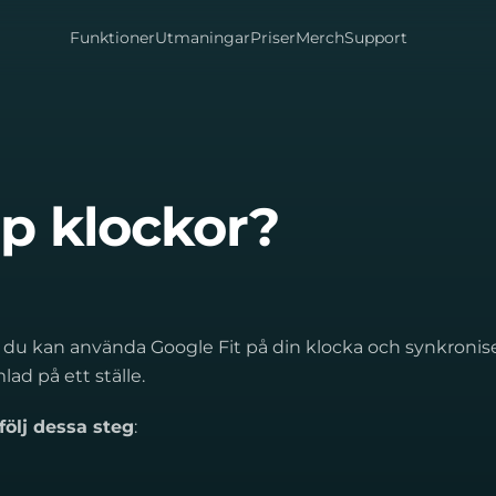
Funktioner
Utmaningar
Priser
Merch
Support
p klockor?
en du kan använda Google Fit på din klocka och synkronis
ad på ett ställe.
följ dessa steg
: