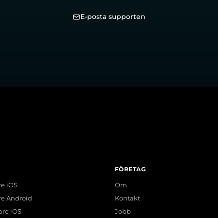
E-posta supporten
FÖRETAG
re iOS
Om
re Android
Kontakt
are iOS
Jobb