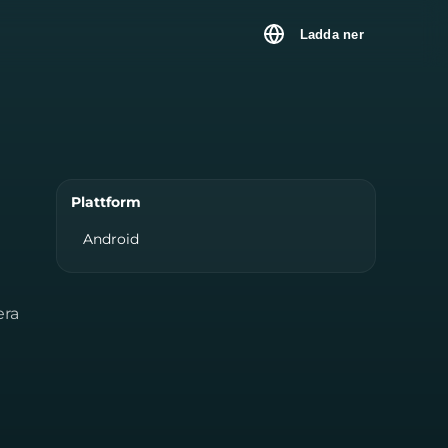
Ladda ner
Plattform
Android
era