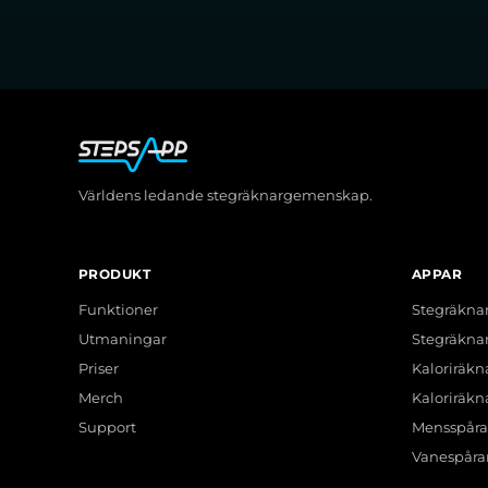
Världens ledande stegräknargemenskap.
PRODUKT
APPAR
Funktioner
Stegräkna
Utmaningar
Stegräkna
Priser
Kaloriräkn
Merch
Kaloriräkn
Support
Mensspåra
Vanespåra