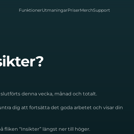
Funktioner
Utmaningar
Priser
Merch
Support
sikter?
slutförts denna vecka, månad och totalt.
tra dig att fortsätta det goda arbetet och visar din
fliken “Insikter” längst ner till höger.