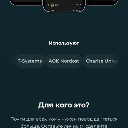
Используют
G
T-Systems
AOK Nordost
Charite Universitats
Для кого это?
Почти для всех, кому нужен повод двигаться
больше. Оставьте личным, сделайте