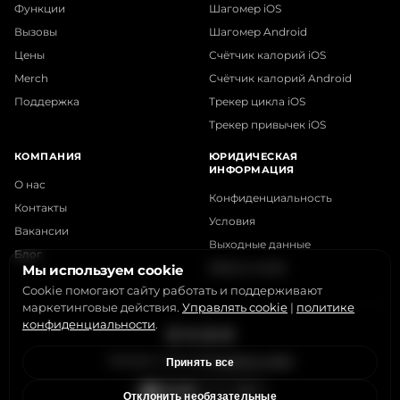
Функции
Шагомер iOS
Вызовы
Шагомер Android
Цены
Счётчик калорий iOS
Merch
Счётчик калорий Android
Поддержка
Трекер цикла iOS
Трекер привычек iOS
КОМПАНИЯ
ЮРИДИЧЕСКАЯ
ИНФОРМАЦИЯ
О нас
Конфиденциальность
Контакты
Условия
Вакансии
Выходные данные
Блог
Файлы cookie
Мы используем cookie
Cookie помогают сайту работать и поддерживают
маркетинговые действия.
Управлять cookie
|
политике
конфиденциальности
.
Instagram
X
LinkedIn
YouTube
StepsApp © 2015-2026
Управлять cookie
Принять все
Отклонить необязательные