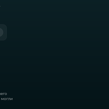
-
шего
 могли