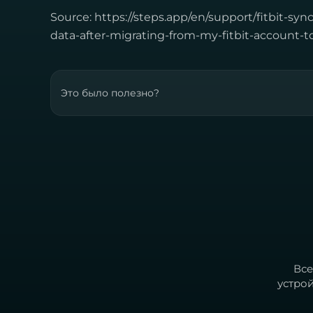
Source: https://steps.app/en/support/fitbit-sy
data-after-migrating-from-my-fitbit-account-
Это было полезно?
Все
устро