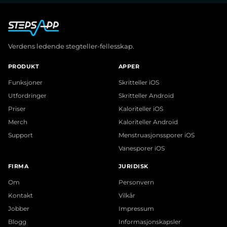
Verdens ledende stegteller-fellesskap.
PRODUKT
APPER
Funksjoner
Skritteller iOS
Utfordringer
Skritteller Android
Priser
Kaloriteller iOS
Merch
Kaloriteller Android
Support
Menstruasjonssporer iOS
Vanesporer iOS
FIRMA
JURIDISK
Om
Personvern
Kontakt
Vilkår
Jobber
Impressum
Blogg
Informasjonskapsler