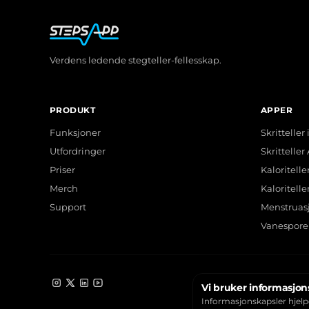
Verdens ledende stegteller-fellesskap.
PRODUKT
APPER
Funksjoner
Skritteller
Utfordringer
Skritteller
Priser
Kaloritelle
Merch
Kaloritell
Support
Menstruas
Vanespore
Vi bruker informasjon
Instagram
X
LinkedIn
YouTube
Informasjonskapsler hjelp