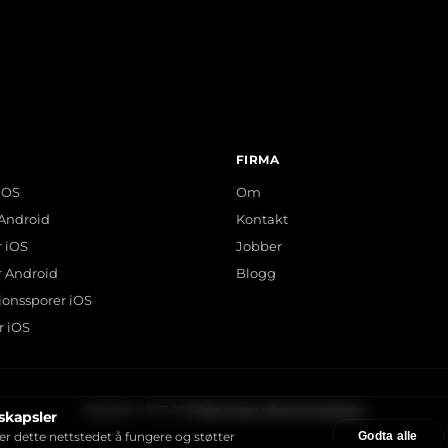
FIRMA
 iOS
Om
 Android
Kontakt
r iOS
Jobber
er Android
Blogg
jonssporer iOS
r iOS
StepsApp © 2015-2026
Administrer informasjonskapsler
skapsler
Godta alle
er dette nettstedet å fungere og støtter