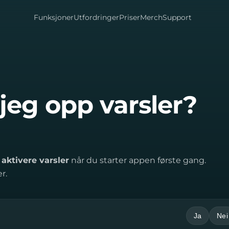
Funksjoner
Utfordringer
Priser
Merch
Support
jeg opp varsler?
å
aktivere varsler
når du starter appen første gang.
r.
Ja
Nei