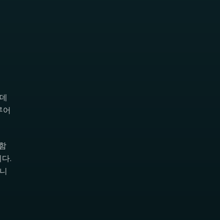
 데
루어
포함
다.
합니