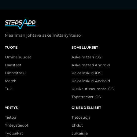
Maailman johtava askelmittariyhteisö.
TUOTE
SOVELLUKSET
Ominaisuudet
Askelmittari iOS
Haasteet
Askelmittari Android
Hinnoittelu
Kalorilaskuri iOS
Merch
Kalorilaskuri Android
Tuki
Kuukautisseuranta iOS
Tapatracker iOS
YRITYS
OIKEUDELLISET
Tietoa
Tietosuoja
Yhteystiedot
Ehdot
Työpaikat
Julkaisija