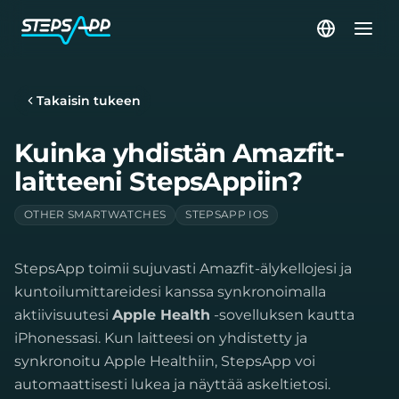
Takaisin tukeen
Kuinka yhdistän Amazfit-
laitteeni StepsAppiin?
OTHER SMARTWATCHES
STEPSAPP IOS
StepsApp toimii sujuvasti Amazfit-älykellojesi ja
kuntoilumittareidesi kanssa synkronoimalla
aktiivisuutesi
Apple Health
-sovelluksen kautta
iPhonessasi. Kun laitteesi on yhdistetty ja
synkronoitu Apple Healthiin, StepsApp voi
automaattisesti lukea ja näyttää askeltietosi.