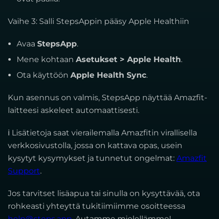
Vaihe 3: Salli StepsAppin pääsy Apple Healthiin
Avaa
StepsApp
.
Mene kohtaan
Asetukset > Apple Health
.
Ota käyttöön
Apple Health Sync
.
Kun asennus on valmis, StepsApp näyttää Amazfit-
laitteesi askeleet automaattisesti.
ℹ Lisätietoja saat vierailemalla Amazfitin virallisella
verkkosivustolla, jossa on kattava opas, usein
kysytyt kysymykset ja tunnetut ongelmat:
Amazfit
Support
.
Jos tarvitset lisäapua tai sinulla on kysyttävää, ota
rohkeasti yhteyttä tukitiimiimme osoitteessa
help@steps.app
. Autamme mielellämme!