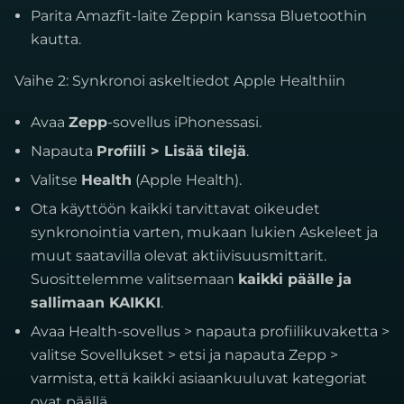
Parita Amazfit-laite Zeppin kanssa Bluetoothin
kautta.
Vaihe 2: Synkronoi askeltiedot Apple Healthiin
Avaa
Zepp
-sovellus iPhonessasi.
Napauta
Profiili > Lisää tilejä
.
Valitse
Health
(Apple Health).
Ota käyttöön kaikki tarvittavat oikeudet
synkronointia varten, mukaan lukien Askeleet ja
muut saatavilla olevat aktiivisuusmittarit.
Suosittelemme valitsemaan
kaikki päälle ja
sallimaan KAIKKI
.
Avaa Health-sovellus > napauta profiilikuvaketta >
valitse Sovellukset > etsi ja napauta Zepp >
varmista, että kaikki asiaankuuluvat kategoriat
ovat päällä.