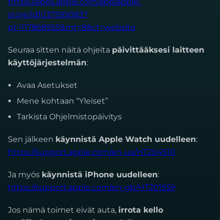
https://apps.apple.com/app/apple-
store/id1037595083?
pt=117868955&mt=8&ct=website
Seuraa sitten näitä ohjeita
päivittääksesi laitteen
käyttöjärjestelmän
:
Avaa Asetukset
Mene kohtaan “Yleiset”
Tarkista Ohjelmistopäivitys
Sen jälkeen
käynnistä Apple Watch uudelleen
:
https://support.apple.com/en-us/HT204510
Ja myös
käynnistä iPhone uudelleen
:
https://support.apple.com/en-gb/HT201559
Jos nämä toimet eivät auta,
irrota kello