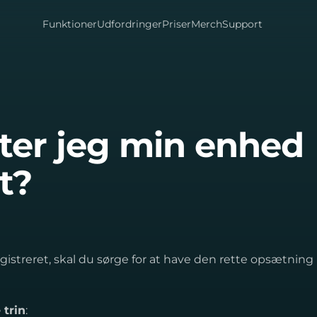
Funktioner
Udfordringer
Priser
Merch
Support
er jeg min enhed
dt?
t registreret, skal du sørge for at have den rette opsætning
 trin
: