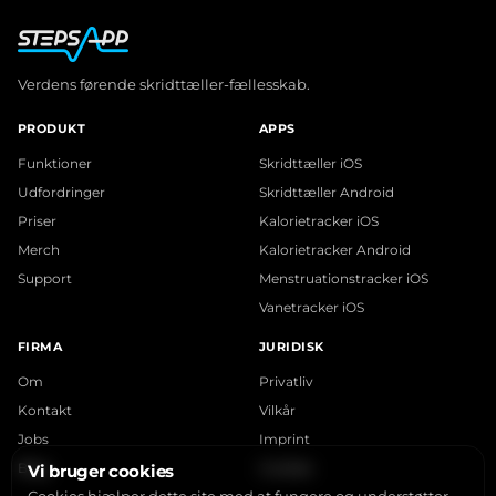
Verdens førende skridttæller-fællesskab.
PRODUKT
APPS
Funktioner
Skridttæller iOS
Udfordringer
Skridttæller Android
Priser
Kalorietracker iOS
Merch
Kalorietracker Android
Support
Menstruationstracker iOS
Vanetracker iOS
FIRMA
JURIDISK
Om
Privatliv
Kontakt
Vilkår
Jobs
Imprint
Blog
Cookies
Vi bruger cookies