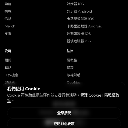
功能
計步器 iOS
挑戰
計步器 Android
價格
卡路里追蹤器 iOS
Merch
卡路里追蹤器 Android
支援
經期追蹤器 iOS
習慣追蹤器 iOS
公司
法律
關於
隱私權
聯絡
條款
工作機會
版權聲明
部落格
Cookies
我們使用 Cookie
Cookie 可協助此網站運作並支援行銷活動。
管理 Cookie
|
隱私權政
策
。
Instagram
X
LinkedIn
YouTube
StepsApp © 2015-2026
管理 Cookie
全部接受
拒絕非必要項