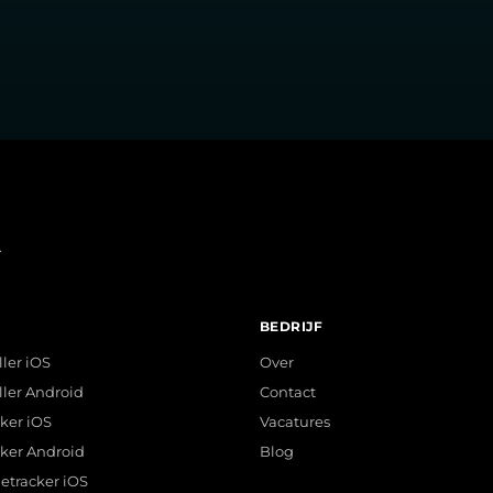
.
BEDRIJF
ler iOS
Over
ler Android
Contact
cker iOS
Vacatures
cker Android
Blog
etracker iOS