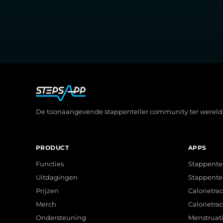
De toonaangevende stappenteller community ter wereld
PRODUCT
APPS
Functies
Stappentel
Uitdagingen
Stappentel
Prijzen
Calorietra
Merch
Calorietra
Ondersteuning
Menstruati