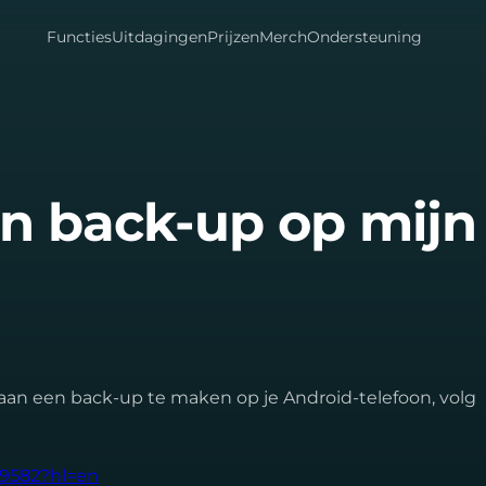
Functies
Uitdagingen
Prijzen
Merch
Ondersteuning
n back-up op mijn
e aan een back-up te maken op je Android-telefoon, volg
19582?hl=en