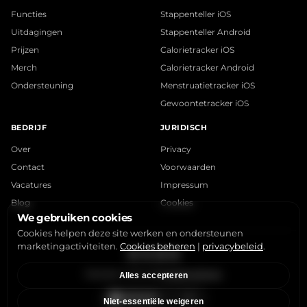
Functies
Stappenteller iOS
Uitdagingen
Stappenteller Android
Prijzen
Calorietracker iOS
Merch
Calorietracker Android
Ondersteuning
Menstruatietracker iOS
Gewoontetracker iOS
BEDRIJF
JURIDISCH
Over
Privacy
Contact
Voorwaarden
Vacatures
Impressum
Blog
Cookies
We gebruiken cookies
Cookies helpen deze site werken en ondersteunen
marketingactiviteiten.
Cookies beheren
|
privacybeleid
.
Instagram
X
LinkedIn
YouTube
StepsApp © 2015-2026
Cookies beheren
Alles accepteren
Niet-essentiële weigeren