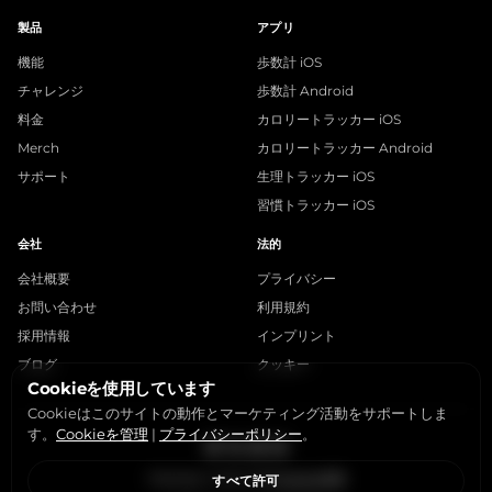
製品
アプリ
機能
歩数計 iOS
チャレンジ
歩数計 Android
料金
カロリートラッカー iOS
Merch
カロリートラッカー Android
サポート
生理トラッカー iOS
習慣トラッカー iOS
会社
法的
会社概要
プライバシー
お問い合わせ
利用規約
採用情報
インプリント
ブログ
クッキー
Cookieを使用しています
Cookieはこのサイトの動作とマーケティング活動をサポートしま
す。
Cookieを管理
|
プライバシーポリシー
。
Instagram
X
LinkedIn
YouTube
StepsApp © 2015-2026
Cookieを管理
すべて許可