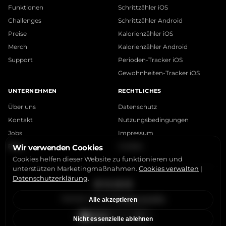
Funktionen
Schrittzähler iOS
Challenges
Schrittzähler Android
Preise
Kalorienzähler iOS
Merch
Kalorienzähler Android
Support
Perioden-Tracker iOS
Gewohnheiten-Tracker iOS
UNTERNEHMEN
RECHTLICHES
Über uns
Datenschutz
Kontakt
Nutzungsbedingungen
Jobs
Impressum
Blog
Cookies
Wir verwenden Cookies
Cookies helfen dieser Website zu funktionieren und
unterstützen Marketingmaßnahmen.
Cookies verwalten
|
Datenschutzerklärung
.
Instagram
X
LinkedIn
YouTube
StepsApp © 2015-2026
Cookies verwalten
Alle akzeptieren
Nicht essenzielle ablehnen