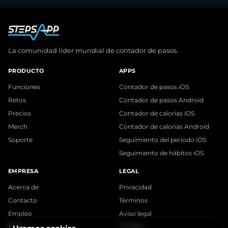
La comunidad líder mundial de contador de pasos.
PRODUCTO
APPS
Funciones
Contador de pasos iOS
Retos
Contador de pasos Android
Precios
Contador de calorías iOS
Merch
Contador de calorías Android
Soporte
Seguimiento del periodo iOS
Seguimiento de hábitos iOS
EMPRESA
LEGAL
Acerca de
Privacidad
Contacto
Términos
Empleo
Aviso legal
Blog
Cookies