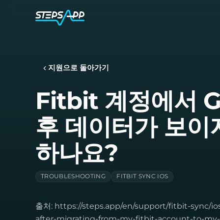
지원으로 돌아가기
Fitbit 계정에서
후 데이터가 보이
하나요?
TROUBLESHOOTING
FITBIT SYNC IOS
출처: https://steps.app/en/support/fitbit-sync/i
after-migrating-from-my-fitbit-account-to-my